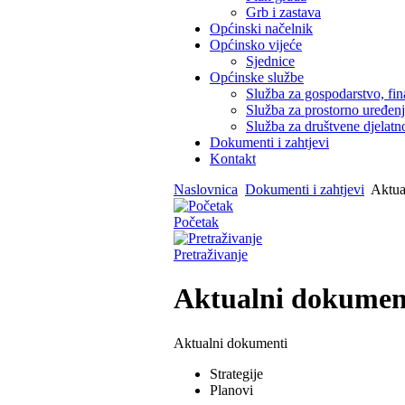
Grb i zastava
Općinski načelnik
Općinsko vijeće
Sjednice
Općinske službe
Služba za gospodarstvo, fin
Služba za prostorno uređen
Služba za društvene djelatno
Dokumenti i zahtjevi
Kontakt
Naslovnica
Dokumenti i zahtjevi
Aktua
Početak
Pretraživanje
Aktualni dokumen
Aktualni dokumenti
Strategije
Planovi