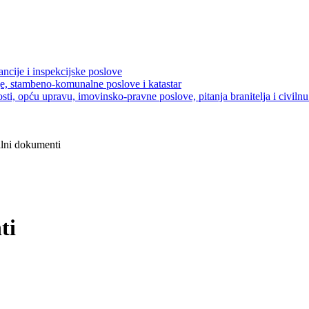
ancije i inspekcijske poslove
je, stambeno-komunalne poslove i katastar
sti, opću upravu, imovinsko-pravne poslove, pitanja branitelja i civilnu 
lni dokumenti
ti