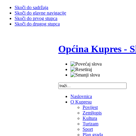
Skoči do sadržaja
Skoči do glavne navigacije
Skoči do prvog stupca
Skoči do drugog stupca
Općina Kupres - S
Naslovnica
O Kupresu
Povijest
Zemljopis
Kultura
Turizam
Sport
Plan grada