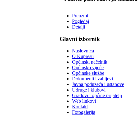
Preuzmi
Pogledaj
Detalji
Glavni izbornik
Naslovnica
O Kupresu
Općinski načelnik
Općinsko vijeće
Općinske službe
Dokumenti i zahtjevi
Javna poduzeća i ustanove
Udruge i klubovi
Gradovi i općine prijatelji
Web linkovi
Kontakt
Fotogalerija