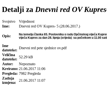
Detalji za
Dnevni red OV Kupres-
Svojstvo
Vrijednost
Ime:
Dnevni red OV Kupres- 5 (28.06.2017.)
Na temelju članka 65. Poslovnika o radu Općinskog vijeća Kupres
Opis:
vijeća Kupres za dan 28. lipnja (srijeda) sa početkom u 11.00 sat
Ime
Dnevni red pete sjednice ov.pdf
datoteke:
Veličina
52.29 kB
datoteke:
Autor:
Nepoznato
Kreirano:
21.06.2017 11:06
Pregleda:
7982 Pregleda
Zadnja
21.06.2017 11:07
izmjena: