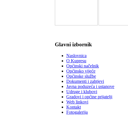
Glavni izbornik
Naslovnica
O Kupresu
Općinski načelnik
Općinsko vijeće
Općinske službe
Dokumenti i zahtjevi
Javna poduzeća i ustanove
Udruge i klubovi
Gradovi i općine prijatelji
Web linkovi
Kontakt
Fotogalerija