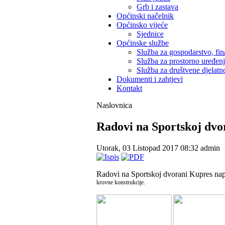
Grb i zastava
Općinski načelnik
Općinsko vijeće
Sjednice
Općinske službe
Služba za gospodarstvo, fin
Služba za prostorno uređen
Služba za društvene djelatno
Dokumenti i zahtjevi
Kontakt
Naslovnica
Radovi na Sportskoj dvo
Utorak, 03 Listopad 2017 08:32
admin
Radovi na Sportskoj dvorani Kupres na
krovne konstrukcije
.