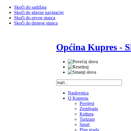
Skoči do sadržaja
Skoči do glavne navigacije
Skoči do prvog stupca
Skoči do drugog stupca
Općina Kupres - S
Naslovnica
O Kupresu
Povijest
Zemljopis
Kultura
Turizam
Sport
Plan grada