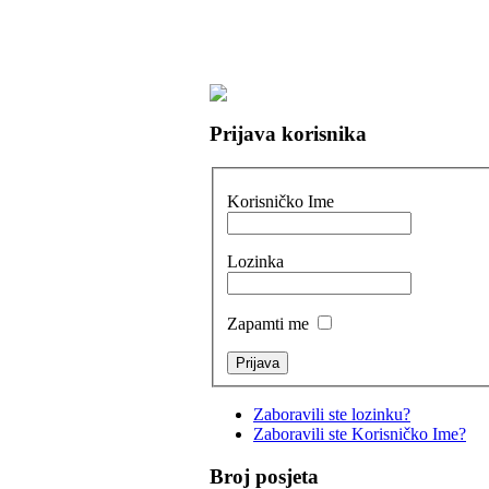
Prijava korisnika
Korisničko Ime
Lozinka
Zapamti me
Zaboravili ste lozinku?
Zaboravili ste Korisničko Ime?
Broj posjeta