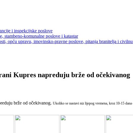
ancije i inspekcijske poslove
je, stambeno-komunalne poslove i katastar
sti, opću upravu, imovinsko-pravne poslove, pitanja branitelja i civilnu 
rani Kupres napreduju brže od očekivanog
preduju brže od očekivanog.
Ukoliko se nastavi niz lijepog vremena, kroz 10-15 dana 