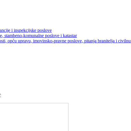
ancije i inspekcijske poslove
je, stambeno-komunalne poslove i katastar
sti, opću upravu, imovinsko-pravne poslove, pitanja branitelja i civilnu 
Č