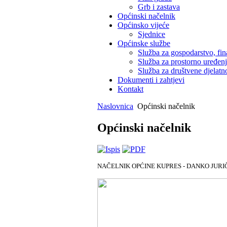
Grb i zastava
Općinski načelnik
Općinsko vijeće
Sjednice
Općinske službe
Služba za gospodarstvo, fin
Služba za prostorno uređen
Služba za društvene djelatno
Dokumenti i zahtjevi
Kontakt
Naslovnica
Općinski načelnik
Općinski načelnik
NAČELNIK OPĆINE KUPRES - DANKO JURI