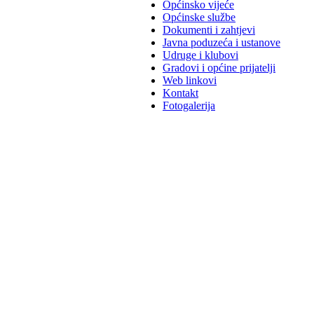
Općinsko vijeće
Općinske službe
Dokumenti i zahtjevi
Javna poduzeća i ustanove
Udruge i klubovi
Gradovi i općine prijatelji
Web linkovi
Kontakt
Fotogalerija