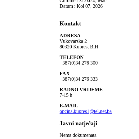
Chrome 131.0.0.0, Mac
Datum : Kol 07, 2026
Kontakt
ADRESA
Vukovarska 2
80320 Kupres, BiH
TELEFON
+387(0)34 276 300
FAX
+387(0)34 276 333
RADNO VRIJEME
7-15 h
E-MAIL
opcina.kupres1@tel.net.ba
Javni natječaji
Nema dokumenata