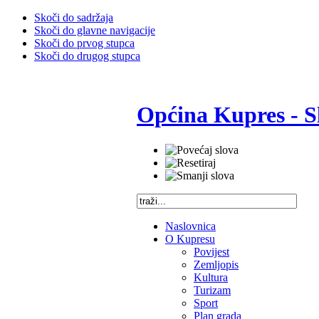
Skoči do sadržaja
Skoči do glavne navigacije
Skoči do prvog stupca
Skoči do drugog stupca
Općina Kupres - S
Naslovnica
O Kupresu
Povijest
Zemljopis
Kultura
Turizam
Sport
Plan grada