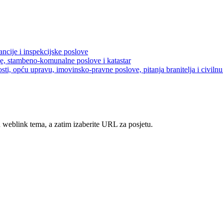
ancije i inspekcijske poslove
je, stambeno-komunalne poslove i katastar
sti, opću upravu, imovinsko-pravne poslove, pitanja branitelja i civilnu 
h weblink tema, a zatim izaberite URL za posjetu.