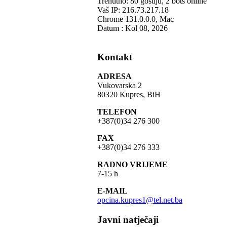
Trenutno: 80 gostiju, 2 bots online
Vaš IP: 216.73.217.18
Chrome 131.0.0.0, Mac
Datum : Kol 08, 2026
Kontakt
ADRESA
Vukovarska 2
80320 Kupres, BiH
TELEFON
+387(0)34 276 300
FAX
+387(0)34 276 333
RADNO VRIJEME
7-15 h
E-MAIL
opcina.kupres1@tel.net.ba
Javni natječaji