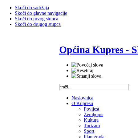
Skoči do sadržaja
Skoči do glavne navigacije
Skoči do prvog stupca
Skoči do drugog stupca
Općina Kupres - S
Naslovnica
O Kupresu
Povijest
Zemljopis
Kultura
Turizam
Sport
Plan grada