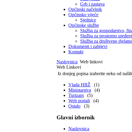
Grb i zastava
Općinski načelnik
Općinsko vijeće
Sjednice
Općinske službe
Služba za gospodarstvo, fin
Služba za prostorno uređen
Služba za društvene djelatno
Dokumenti i zahtjevi
Kontakt
Naslovnica
Web linkovi
Web Linkovi
Iz donjeg popisa izaberite neku od naši
Vlada HBŽ
(1)
Ministarstva
(4)
Turizam
(5)
Web portali
(4)
Ostalo
(3)
Glavni izbornik
Naslovnica