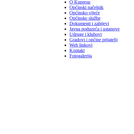
O Kupresu
Općinski načelnik
Općinsko vijeće
Općinske službe
Dokumenti i zahtjevi
Javna poduzeća i ustanove
Udruge i klubovi
Gradovi i općine prijatelji
Web linkovi
Kontakt
Fotogalerija