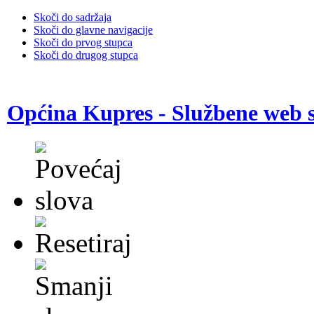
Skoči do sadržaja
Skoči do glavne navigacije
Skoči do prvog stupca
Skoči do drugog stupca
Općina Kupres - Službene web s