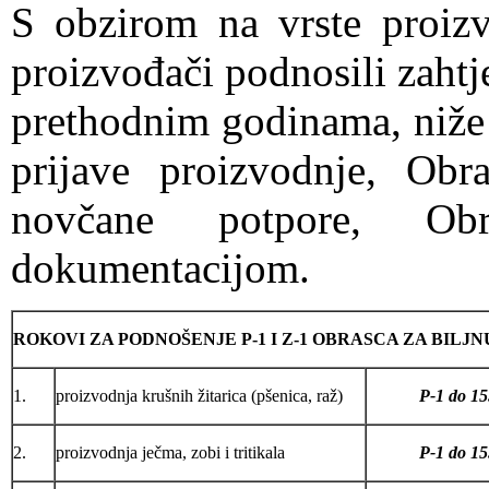
S obzirom na vrste proizv
proizvođači podnosili zahtj
prethodnim godinama, niže
prijave proizvodnje, Obr
novčane potpore, Ob
dokumentacijom.
ROKOVI ZA PODNOŠENJE P-1 I Z-1 OBRASCA ZA BILJ
1.
proizvodnja krušnih žitarica (pšenica, raž)
P-1 do 15
2.
proizvodnja ječma, zobi i tritikala
P-1 do 15