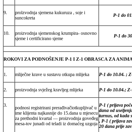
9.
prolzvodnja sjemena kukuruza , soje i
P-1 do 01
suncokreta
10.
proizvodnja sjemenskog krumpira- osnovno
P-1 do 30
sjeme i certificirano sjeme
ROKOVI ZA PODNOŠENJE P-1 I Z-1 OBRASCA ZA ANI
1.
mliječne krave u sustavu otkupa mlijeka
P-1 do 10.04. ; Z
2.
proizvodnja svježeg kravljeg mlijeka
P-1 do 10.04.; Z
3.
P-1 ( prijava po
podnosi registrirani prerađivačiotkupljivač u
dana od useljenja
ime klijenta najkasnije do 15.dana u mjesecu
turnus, od kada 
za prethodni kvartal — proizvodnja goveđeg
, P-1 ( prijava z
mesa-tov junadi od teladi iz domaćeg uzgoja
20 dana prije zav