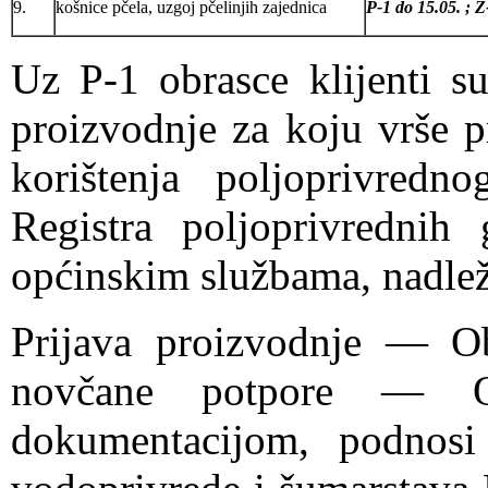
9.
košnice pčela, uzgoj pčelinjih zajednica
P-1 do 15.05. ; Z
Uz P-1 obrasce klijenti su
proizvodnje za koju vrše p
korištenja poljoprivredno
Registra poljoprivrednih
općinskim službama, nadlež
Prijava proizvodnje — Ob
novčane potpore — O
dokumentacijom, podnosi 