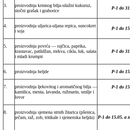
3.
proizvodnja krmnog bilja-silažni kukuruz,
P-1 do 31
stočni grašak i grahorice
4.
proizvodnja uljarica-uljana repica, suncokret
P-1 do 15
i soja
5.
proizvodnja povrća — rajčica, paprika,
krastavac, patlidžan, mrkva, cikla, luk, salata
P-1 do 31
i mladi krumpir
6.
proizvodnja heljde
P-1 do 15
7.
proizvodnja ljekovitog i aromatičnog bilja —
P-1 do 15
kamilica, menta, lavanda, ružmarin, smilje i
lovor
8.
proizvodnja sjemena strnih žitarica (pšenica,
P-1 do 15.05. a z
ječam, raž, zob, tritikale i sjemenska heljda)