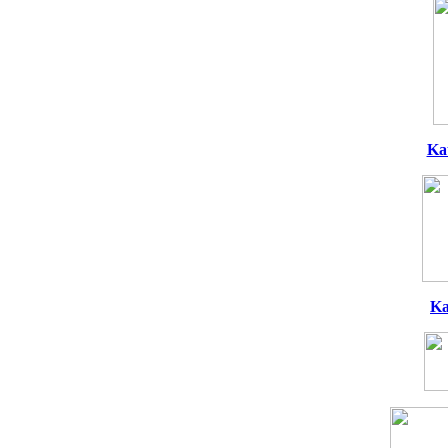
Ka
Ka