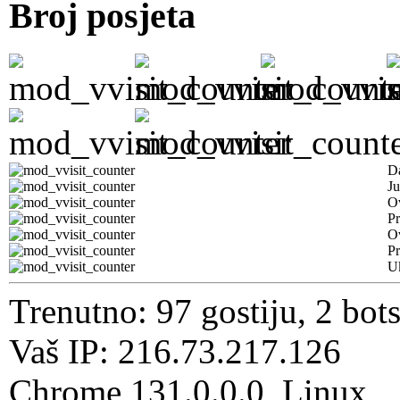
Broj posjeta
D
Ju
Ov
Pr
O
Pr
U
Trenutno: 97 gostiju, 2 bot
Vaš IP: 216.73.217.126
Chrome 131.0.0.0, Linux