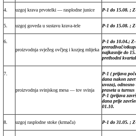
4.
uzgoj krava prvotelki — rasplodne junice
P-1 do 15.08. ; Z
5.
uzgoj goveda u sustavu krava-tele
P-1 do 15.08. ; Z
6.
P-1 do 10.04.; Z-
prerađivač/otkupl
proizvodnja svježeg ovčjeg i kozjeg mlijeka
najkasnije do 15
prethodni kvartal
7.
P-1 ( prijava poč
dana
nakon završ
uvoza), odnosno 
proizvodnja svinjskog mesa — tov svinja
praseta u
turnus (
P-1 (prijava zavr
dana prije
završe
01.10.
8.
uzgoj rasplodne stoke (krmača)
P-1 do 31.05. ; Z