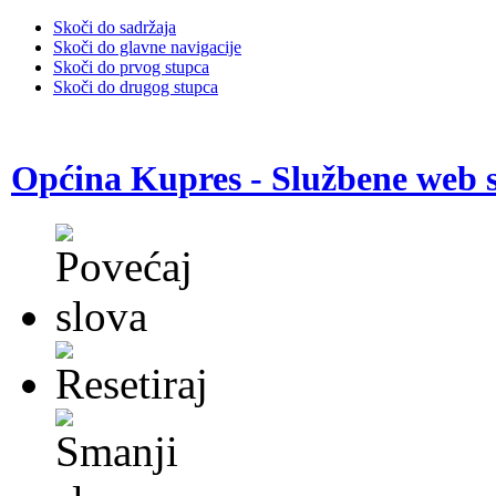
Skoči do sadržaja
Skoči do glavne navigacije
Skoči do prvog stupca
Skoči do drugog stupca
Općina Kupres - Službene web s