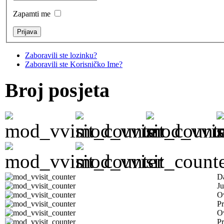
Zapamti me
Zaboravili ste lozinku?
Zaboravili ste Korisničko Ime?
Broj posjeta
D
Ju
Ov
Pr
O
Pr