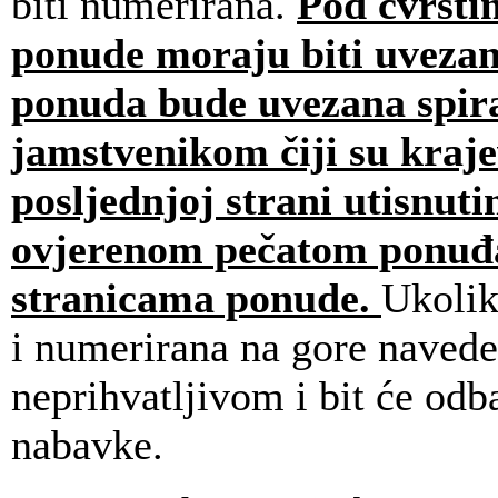
biti numerirana.
Pod čvrsti
ponude moraju biti uvezane
ponuda bude uvezana spira
jamstvenikom čiji su krajev
posljednjoj strani utisnut
ovjerenom pečatom ponuđač
stranicama ponude.
Ukolik
i numerirana na gore naveden
neprihvatljivom i bit će odb
nabavke.