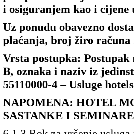
i osiguranjem kao i cijene 
Uz ponudu obavezno dostavi
plaćanja, broj žiro računa 
Vrsta postupka: Postupak 
B, oznaka i naziv iz jedin
55110000-4 – Usluge hotels
NAPOMENA: HOTEL MO
SASTANKE I SEMINAR
6.1.3 Rok za vršenje usluga