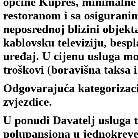
općine Kupres, minimalne k
restoranom i sa osiguran
neposrednoj blizini objekt
kablovsku televiziju, bespl
uređaj. U cijenu usluga mor
troškovi
(
boravišna taksa i
Odgovarajuća kategorizacija
zvjezdice.
U ponudi Davatelj usluga t
polupansiona u jednokreve