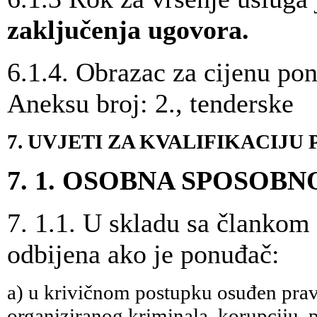
zaključenja ugovora.
6.1.4. Obrazac za cijenu po
Aneksu broj: 2., tender
7. UVJETI ZA KVALIFIKACIJ
7. 1. OSOBNA SPOSOBN
7. 1.1. U skladu sa člankom
odbijena ako je ponuđač:
a) u krivičnom postupku osuđen pra
organiziranog kriminala, korupciju, p