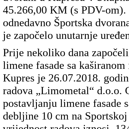
45.266,00 KM (s PDV-om). Ra
odnedavno Športska dvorana
je započelo unutarnje uređen
Prije nekoliko dana započeli
limene fasade sa kaširano
Kupres je 26.07.2018. godin
radova „Limometal“ d.o.o. 
postavljanju limene fasade
debljine 10 cm na Sportsko
vrijednost radova iznosi, 