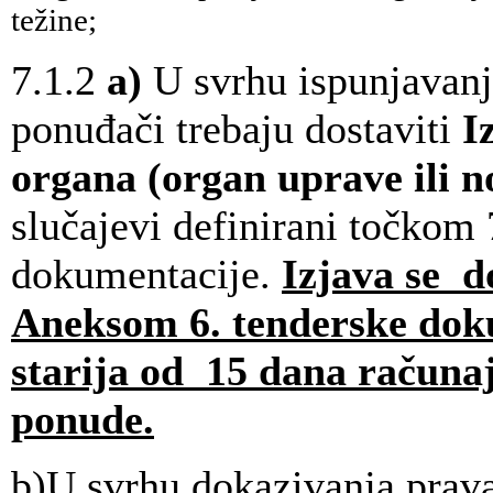
težine;
7.1.2
a)
U svrhu ispunjavanj
ponuđači trebaju dostaviti
I
organa (organ uprave ili n
slučajevi definirani točkom 
dokumentacije.
Izjava se d
Aneksom 6. tenderske doku
starija od 15 dana računa
ponude.
b)U svrhu dokazivanja prava