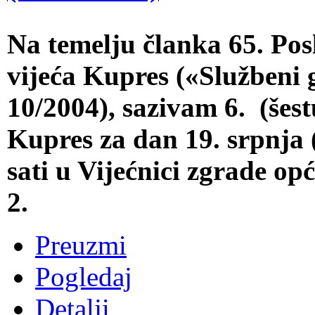
Na temelju članka 65. Po
vijeća Kupres («Službeni 
10/2004), sazivam 6. (šes
Kupres za dan 19. srpnja 
sati u Vijećnici zgrade o
2.
Preuzmi
Pogledaj
Detalji