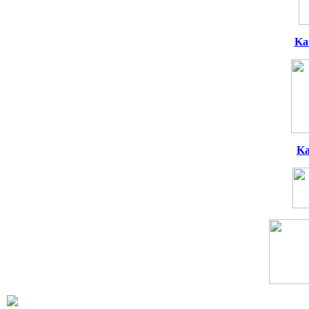
Ka
Ka