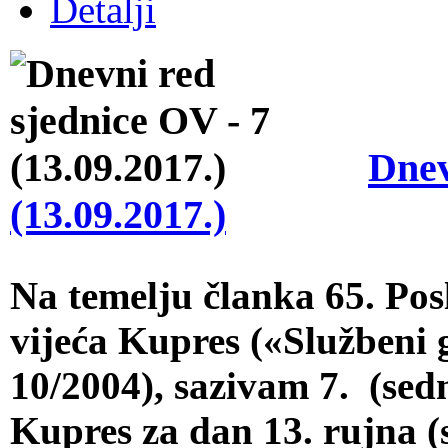
Detalji
Dnev
(13.09.2017.)
Na temelju članka 65. Po
vijeća Kupres («Službeni 
10/2004), sazivam 7. (se
Kupres za dan 13. rujna (